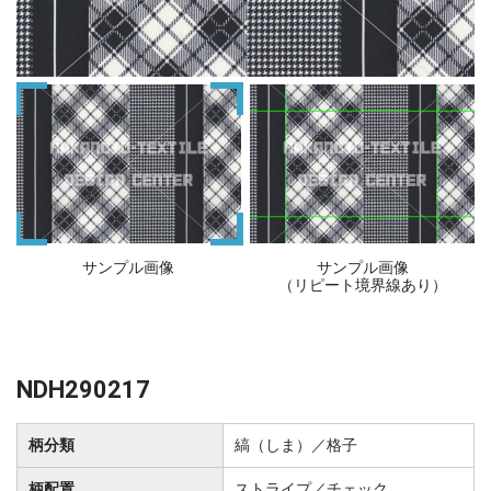
サンプル画像
サンプル画像
（リピート境界線あり）
NDH290217
柄分類
縞（しま）／格子
柄配置
ストライプ／チェック