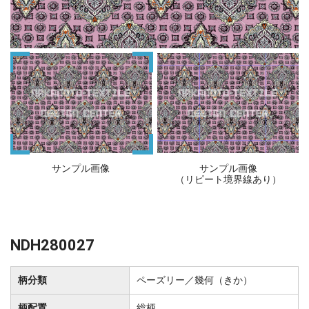
サンプル画像
サンプル画像
（リピート境界線あり）
NDH280027
柄分類
ペーズリー／幾何（きか）
柄配置
総柄