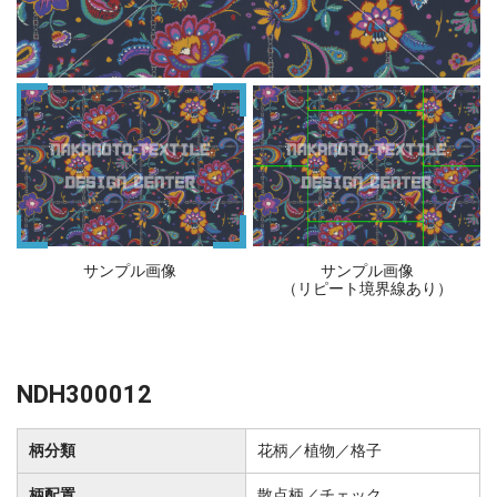
サンプル画像
サンプル画像
（リピート境界線あり）
NDH300012
柄分類
花柄／植物／格子
柄配置
散点柄／チェック