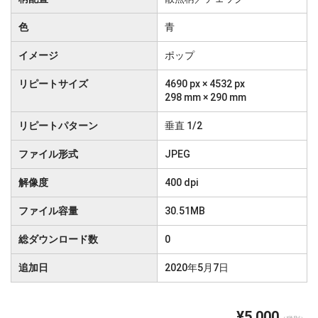
色
青
イメージ
ポップ
リピートサイズ
4690 px × 4532 px
298 mm × 290 mm
リピートパターン
垂直 1/2
ファイル形式
JPEG
解像度
400 dpi
ファイル容量
30.51MB
総ダウンロード数
0
追加日
2020年5月7日
¥5,000