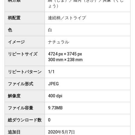
柄分類
縞（しま）／幾何（きか）／具象（ぐし
ょう）
柄配置
連続柄／ストライプ
色
白
イメージ
ナチュラル
リピートサイズ
4724 px × 3745 px
300 mm × 238 mm
リピートパターン
1/1
ファイル形式
JPEG
解像度
400 dpi
ファイル容量
9.73MB
総ダウンロード数
0
追加日
2020年5月7日