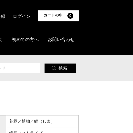
カートの中
登録
ログイン
0
て
初めての方へ
お問い合わせ
検索
花柄／植物／縞（しま）
総柄／ストライプ