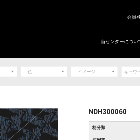
会員
当センターについ
NDH300060
柄分類
柄配置