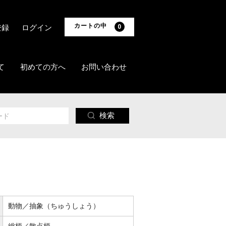
カートの中
登録
ログイン
0
て
初めての方へ
お問い合わせ
検索
動物／抽象（ちゅうしょう）
総柄／散点柄