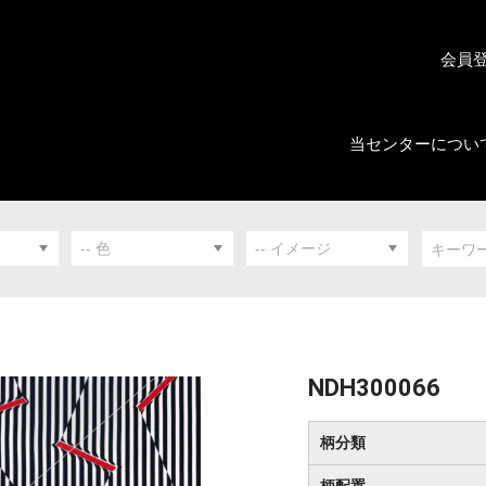
会員
当センターについ
NDH300066
柄分類
柄配置