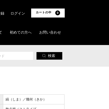
カートの中
登録
ログイン
0
て
初めての方へ
お問い合わせ
検索
縞（しま）／幾何（きか）
散点柄／ストライプ