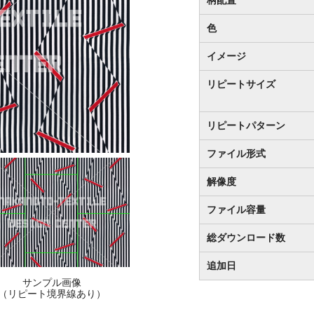
色
イメージ
リピートサイズ
リピートパターン
ファイル形式
解像度
ファイル容量
総ダウンロード数
追加日
サンプル画像
（リピート境界線あり）