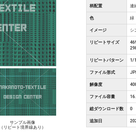
柄配置
連
色
緑
イメージ
シ
リピートサイズ
469
29
リピートパターン
1/
ファイル形式
JP
解像度
40
ファイル容量
16
総ダウンロード数
0
追加日
2
サンプル画像
（リピート境界線あり）