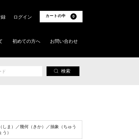
カートの中
登録
ログイン
0
て
初めての方へ
お問い合わせ
検索
（しま）／幾何（きか）／抽象（ちゅう
ょう）