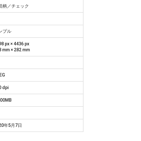
続柄／チェック
ンプル
8 px × 4436 px
8 mm × 282 mm
1
EG
0 dpi
.00MB
020年5月7日