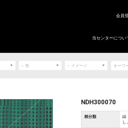
会員
当センターについ
NDH300070
柄分類
縞
し