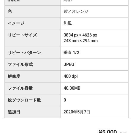
色
紫／オレンジ
イメージ
和風
リピートサイズ
3834 px × 4626 px
243 mm × 294 mm
リピートパターン
垂直 1/2
ファイル形式
JPEG
解像度
400 dpi
ファイル容量
40.08MB
総ダウンロード数
0
追加日
2020年5月7日
¥5,000