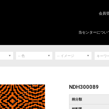
会員
当センターについ
NDH300089
柄分類
柄配置