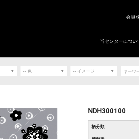
会員
当センターについ
NDH300100
柄分類
柄配置