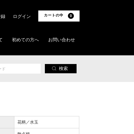
カートの中
登録
ログイン
0
て
初めての方へ
お問い合わせ
検索
花柄／水玉
散点柄