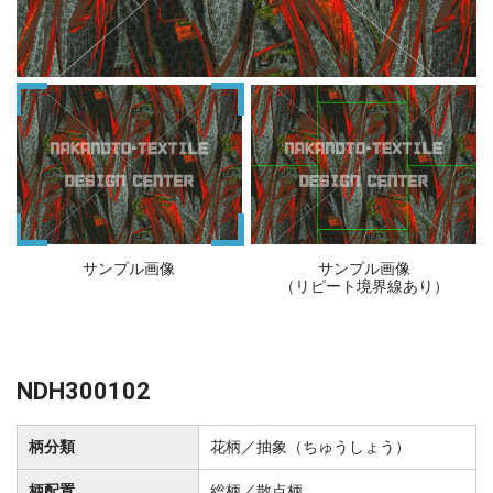
サンプル画像
サンプル画像
（リピート境界線あり）
NDH300102
柄分類
花柄／抽象（ちゅうしょう）
柄配置
総柄／散点柄