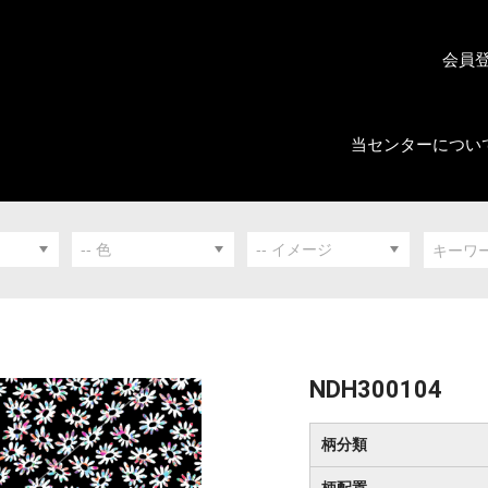
会員
当センターについ
NDH300104
柄分類
柄配置