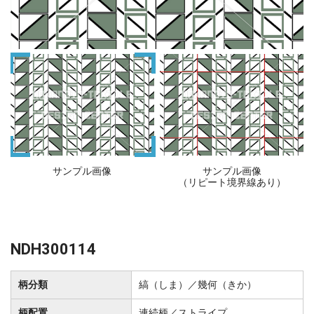
サンプル画像
サンプル画像
（リピート境界線あり）
NDH300114
柄分類
縞（しま）／幾何（きか）
柄配置
連続柄／ストライプ