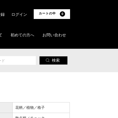
カートの中
登録
ログイン
0
て
初めての方へ
お問い合わせ
検索
花柄／植物／格子
散点柄／チェック