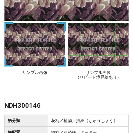
サンプル画像
サンプル画像
（リピート境界線あり）
NDH300146
柄分類
花柄／植物／抽象（ちゅうしょう）
柄配置
総柄／連続柄／ボーダー