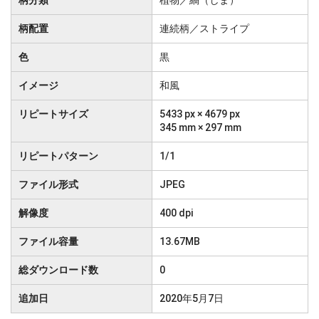
柄分類
植物／縞（しま）
柄配置
連続柄／ストライプ
色
黒
イメージ
和風
リピートサイズ
5433 px × 4679 px
345 mm × 297 mm
リピートパターン
1/1
ファイル形式
JPEG
解像度
400 dpi
ファイル容量
13.67MB
総ダウンロード数
0
追加日
2020年5月7日