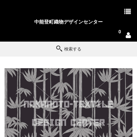
中能登町織物デザインセンター
0
検索する