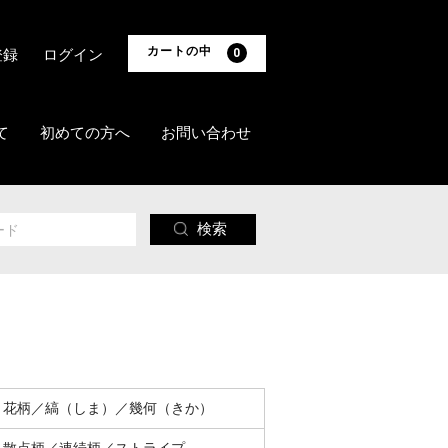
カートの中
登録
ログイン
0
て
初めての方へ
お問い合わせ
検索
花柄／縞（しま）／幾何（きか）
散点柄／連続柄／ストライプ