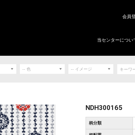
会員
当センターについ
NDH300165
柄分類
柄配置