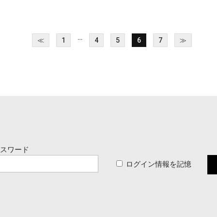
…
≪
1
4
5
6
7
≫
パスワード
ログイン情報を記憶